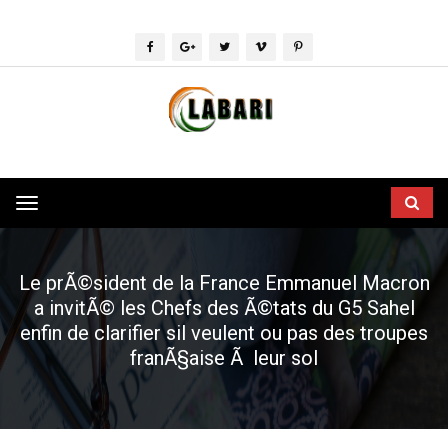
Toggle
navigation
Le prÃ©sident de la France Emmanuel Macron
a invitÃ© les Chefs des Ã©tats du G5 Sahel
enfin de clarifier sil veulent ou pas des troupes
franÃ§aise Ã leur sol