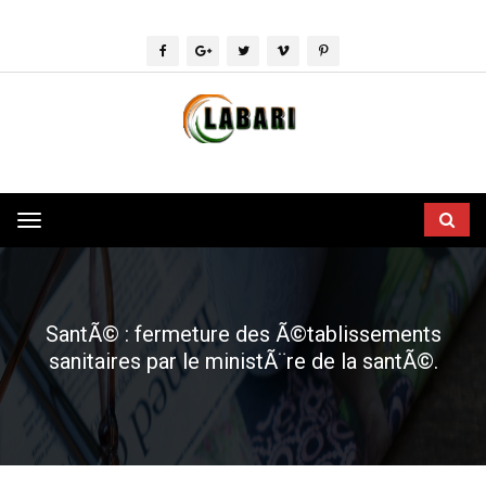
Toggle
navigation
SantÃ© : fermeture des Ã©tablissements
sanitaires par le ministÃ¨re de la santÃ©.