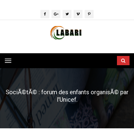
Toggle
navigation
SociÃ©tÃ© : forum des enfants organisÃ© par
l'Unicef.