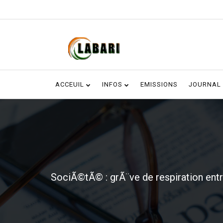
ACCEUIL
INFOS
EMISSIONS
JOURNAL
SociÃ©tÃ© : grÃ¨ve de respiration e