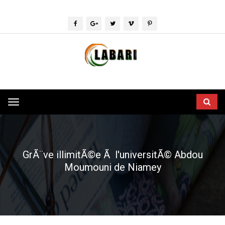
Toggle
navigation
GrÃ¨ve illimitÃ©e Ã l'universitÃ© Abdou
Moumouni de Niamey