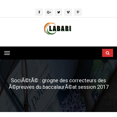
Toggle
navigation
SociÃ©tÃ© : grogne des correcteurs des
Ã©preuves du baccalaurÃ©at session 2017