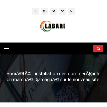
Toggle
navigation
SociÃ©tÃ© : installation des commerÃ§ants
du marchÃ© DjamaguÃ© sur le nouveau site.