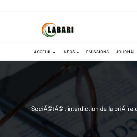
ACCEUIL
INFOS
EMISSIONS
JOURNAL
SociÃ©tÃ© : interdiction de la priÃ¨re