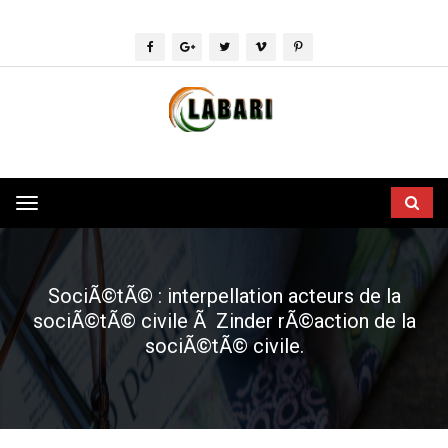
Toggle
navigation
SociÃ©tÃ© : interpellation acteurs de la
sociÃ©tÃ© civile Ã Zinder rÃ©action de la
sociÃ©tÃ© civile.