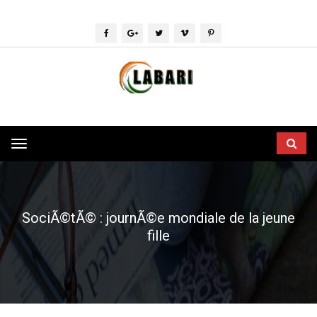
Toggle
navigation
SociÃ©tÃ© : journÃ©e mondiale de la jeune
fille