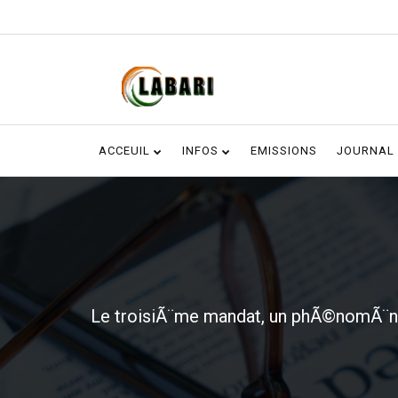
ACCEUIL
INFOS
EMISSIONS
JOURNAL
Le troisiÃ¨me mandat, un phÃ©nomÃ¨ne