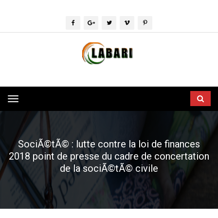
Toggle
navigation
SociÃ©tÃ© : lutte contre la loi de finances
2018 point de presse du cadre de concertation
de la sociÃ©tÃ© civile