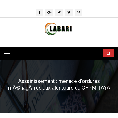
Toggle
navigation
Assainissement : menace d'ordures
mÃ©nagÃ¨res aux alentours du CFPM TAYA