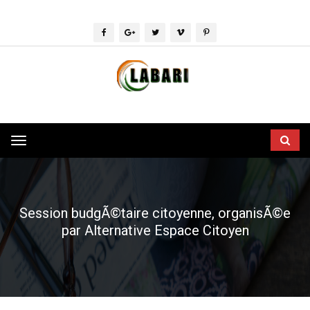
Toggle
navigation
Session budgÃ©taire citoyenne, organisÃ©e
par Alternative Espace Citoyen