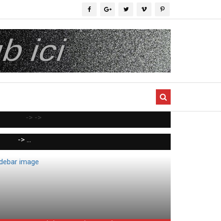
->
->
-> ...