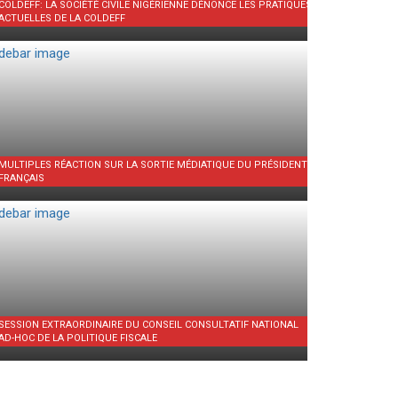
COLDEFF: LA SOCIÉTÉ CIVILE NIGÉRIENNE DÉNONCE LES PRATIQUES
ACTUELLES DE LA COLDEFF
MULTIPLES RÉACTION SUR LA SORTIE MÉDIATIQUE DU PRÉSIDENT
FRANÇAIS
SESSION EXTRAORDINAIRE DU CONSEIL CONSULTATIF NATIONAL
AD-HOC DE LA POLITIQUE FISCALE