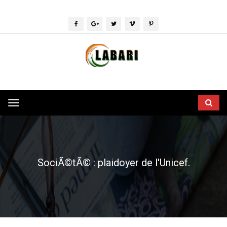
Toggle
navigation
SociÃ©tÃ© : plaidoyer de l'Unicef.