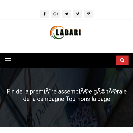
Toggle
navigation
Fin de la premiÃ¨re assemblÃ©e gÃ©nÃ©rale
de la campagne Tournons la page