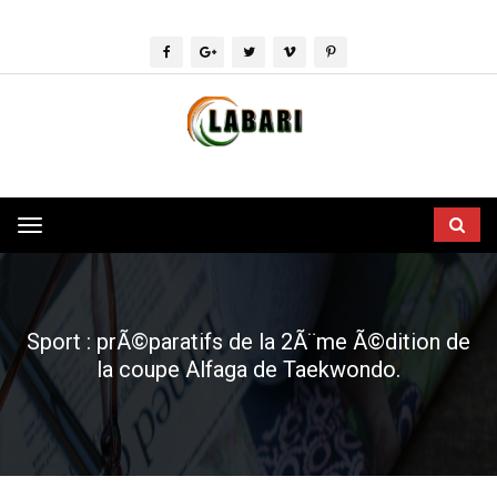
Toggle
navigation
Sport : prÃ©paratifs de la 2Ã¨me Ã©dition de
la coupe Alfaga de Taekwondo.