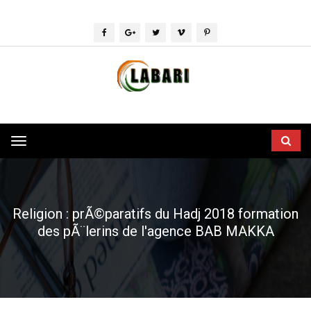
Toggle
navigation
Religion : prÃ©paratifs du Hadj 2018 formation
des pÃ¨lerins de l'agence BAB MAKKA