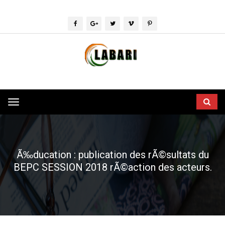
Toggle
navigation
Ã‰ducation : publication des rÃ©sultats du
BEPC SESSION 2018 rÃ©action des acteurs.