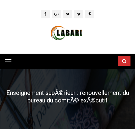
Toggle
navigation
Enseignement supÃ©rieur : renouvellement du
bureau du comitÃ© exÃ©cutif