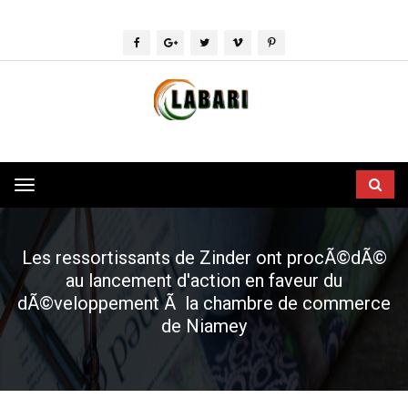
Toggle
navigation
Les ressortissants de Zinder ont procÃ©dÃ©
au lancement d'action en faveur du
dÃ©veloppement Ã la chambre de commerce
de Niamey