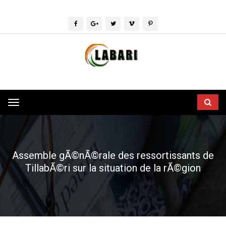
Toggle
navigation
Assemble gÃ©nÃ©rale des ressortissants de
TillabÃ©ri sur la situation de la rÃ©gion