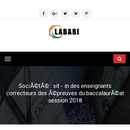
Toggle
navigation
SociÃ©tÃ© : sit - in des enseignants
correcteurs des Ã©preuves du baccalaurÃ©at
session 2018