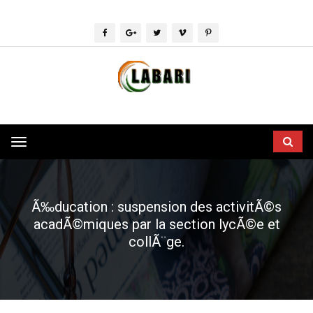
Toggle
navigation
Ã‰ducation : suspension des activitÃ©s
acadÃ©miques par la section lycÃ©e et
collÃ¨ge.