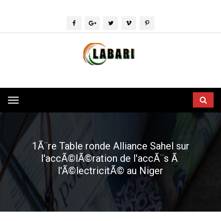
Toggle
navigation
1Ã¨re Table ronde Alliance Sahel sur
l'accÃ©lÃ©ration de l'accÃ¨s Ã
l'Ã©lectricitÃ© au Niger