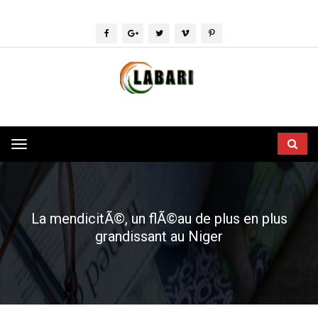
Toggle
navigation
La mendicitÃ©, un flÃ©au de plus en plus
grandissant au Niger