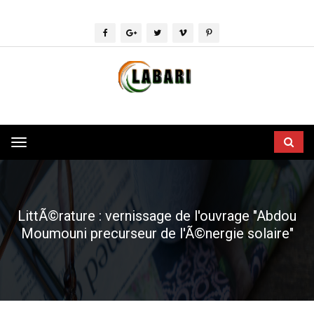
Toggle
navigation
LittÃ©rature : vernissage de l'ouvrage "Abdou
Moumouni precurseur de l'Ã©nergie solaire"