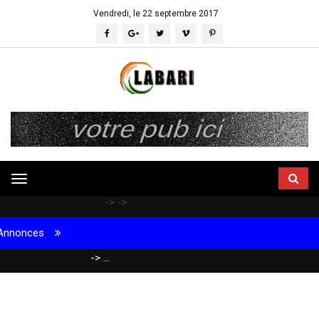
Vendredi, le 22 septembre 2017
Flash infos
Toggle
navigation
->
->
Annonces
-> ...